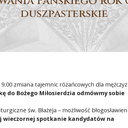
wania Pańskiego rok 
duszpasterskie
z. 9.00 zmiana tajemnic różańcowych dla mężczyz
kę do Bożego Miłosierdzia odmówmy sobie
turgiczne św. Błażeja – możliwość błogosławien
j wieczornej spotkanie kandydatów na