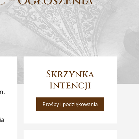
C – Ogłoszenia
Skrzynka
intencji
n,
Prośby i podziękowania
ia