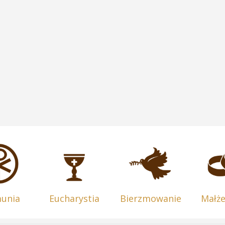
munia
Eucharystia
Bierzmowanie
Małż