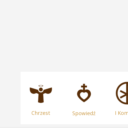
Chrzest
I Ko
Spowiedź