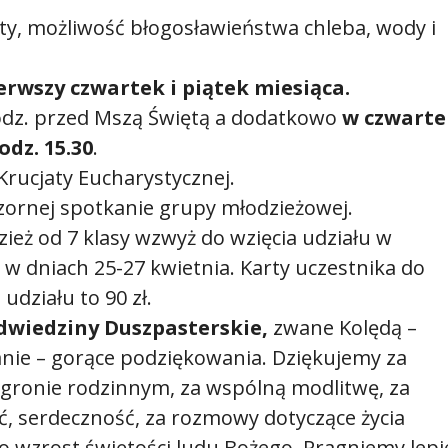
y, możliwość błogosławieństwa chleba, wody i
erwszy czwartek i piątek miesiąca.
odz. przed Mszą Świętą a dodatkowo
w czwarte
odz. 15.30
.
Krucjaty Eucharystycznej.
zornej spotkanie grupy młodzieżowej.
eż od 7 klasy wzwyż do wzięcia udziału w
w dniach 25-27 kwietnia. Karty uczestnika do
udziału to 90 zł.
dwiedziny Duszpasterskie,
zwane Kolędą –
nie – gorące podziękowania. Dziękujemy za
ronie rodzinnym, za wspólną modlitwę, za
ć, serdeczność, za rozmowy dotyczące życia
o wzrost świętości ludu Bożego. Pragniemy lepi