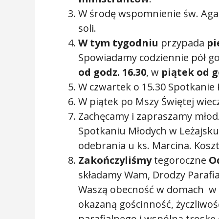
W środę wspomnienie św. Agat
soli.
W tym tygodniu
przypada
pi
Spowiadamy codziennie pół g
od godz. 16.30
, w
piątek od g
W czwartek o 15.30 Spotkanie 
W piątek po Mszy Świętej wiec
Zachęcamy i zapraszamy młodzi
Spotkaniu Młodych w Leżajsku 
odebrania u ks. Marcina. Koszt 
Zakończyliśmy
tegoroczne
O
składamy Wam, Drodzy Parafia
Waszą obecność w domach w g
okazaną gościnność, życzliwoś
parafialnego i wspólną troskę 