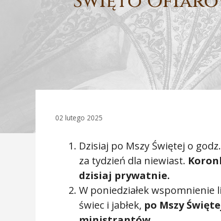
Święto Ofiaro
02 lutego 2025
Dzisiaj po Mszy Świętej o god
za tydzień dla niewiast.
Koron
dzisiaj prywatnie.
W poniedziałek wspomnienie li
świec i jabłek,
po Mszy Święte
ministrantów
.