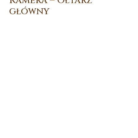
Kamera – Ołtarz
główny