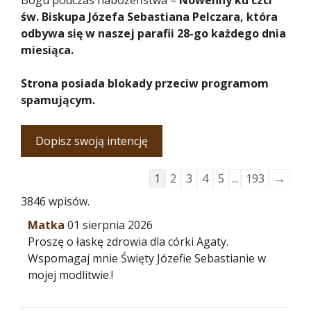
św. Biskupa Józefa Sebastiana Pelczara, która
odbywa się w naszej parafii 28-go każdego dnia
miesiąca.
Strona posiada blokady przeciw programom
spamującym.
Guestbook
1
2
3
4
5
...
193
→
list
3846 wpisów.
navigation
Matka
01 sierpnia 2026
Proszę o łaskę zdrowia dla córki Agaty.
Wspomagaj mnie Święty Józefie Sebastianie w
mojej modlitwie.!