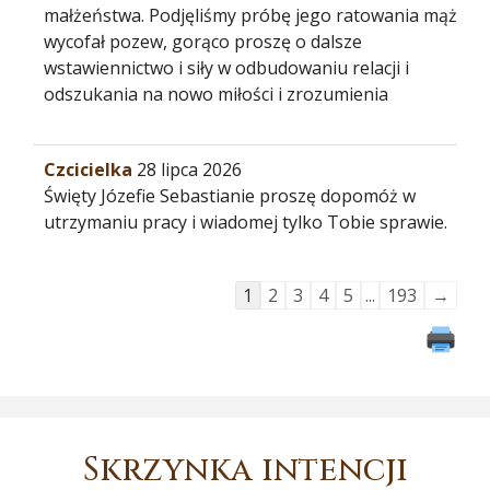
małżeństwa. Podjęliśmy próbę jego ratowania mąż
wycofał pozew, gorąco proszę o dalsze
wstawiennictwo i siły w odbudowaniu relacji i
odszukania na nowo miłości i zrozumienia
Czcicielka
28 lipca 2026
Święty Józefie Sebastianie proszę dopomóż w
utrzymaniu pracy i wiadomej tylko Tobie sprawie.
Guestbook
1
2
3
4
5
...
193
→
list
navigation
Skrzynka intencji