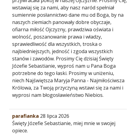
przywracała pokój w naszej Ojczyźnie. Prosimy Cię,
wstawiaj się za nami, aby nasz naród spełniał
sumiennie posłannictwo dane mu od Boga, by na
naszych ziemiach panowały dobre obyczaje,
ofiarna miłość Ojczyzny, prawdziwa oświata i
wolność, poszanowanie prawa i władzy,
sprawiedliwość dla wszystkich, troska o
najbiedniejszych, jedność i zgoda wszystkich
stanów i zawodów. Prosimy Cię dzisiaj Święty
Józefie Sebastianie, wyproś nam u Pana Boga
potrzebne do tego łaski. Prosimy w uniżeniu,
niech Najświętsza Maryja Panna - Najmiłościwsza
Królowa, za Twoją przyczyną wstawi się za nami i
wyprosi nam błogosławieństwo Niebios.
parafianka
28 lipca 2026
Święty Józefie Sebastianie, miej mnie w swojej
opiece.