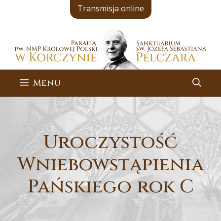
Przejdź
Transmisja online
do
treści
Menu
Uroczystość
Wniebowstąpienia
Pańskiego rok C