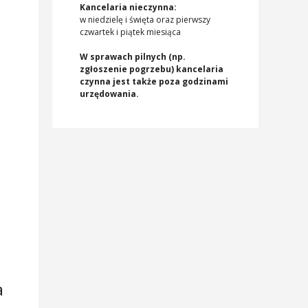
Kancelaria nieczynna:
w niedzielę i święta oraz pierwszy
czwartek i piątek miesiąca
W sprawach pilnych (np.
zgłoszenie pogrzebu) kancelaria
czynna jest także poza godzinami
urzędowania.
a