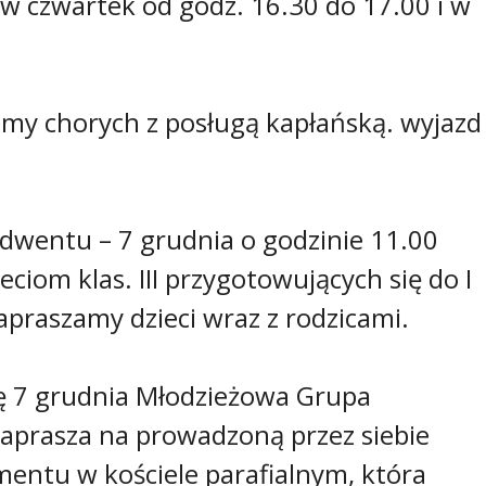
 w czwartek od godz. 16.30 do 17.00 i w
imy chorych z posługą kapłańską. wyjazd
I adwentu – 7 grudnia o godzinie 11.00
ciom klas. III przygotowujących się do I
apraszamy dzieci wraz z rodzicami.
lę 7 grudnia Młodzieżowa Grupa
zaprasza na prowadzoną przez siebie
entu w kościele parafialnym, która