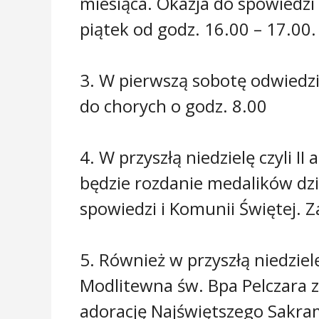
miesiąca. Okazja do spowiedzi
piątek od godz. 16.00 – 17.00.
3. W pierwszą sobotę odwiedz
do chorych o godz. 8.00
4. W przyszłą niedzielę czyli I
będzie rozdanie medalików dzie
spowiedzi i Komunii Świętej. Z
5. Również w przyszłą niedzie
Modlitewna św. Bpa Pelczara 
adorację Najświętszego Sakram