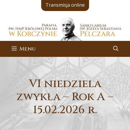
Przejdź
Transmisja online
do
treści
Menu
VI niedziela
zwykła – Rok A –
15.02.2026 r.